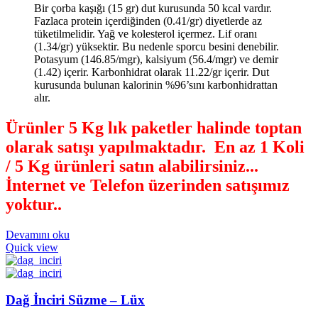
Bir çorba kaşığı (15 gr) dut kurusunda 50 kcal vardır.
Fazlaca protein içerdiğinden (0.41/gr) diyetlerde az
tüketilmelidir. Yağ ve kolesterol içermez. Lif oranı
(1.34/gr) yüksektir. Bu nedenle sporcu besini denebilir.
Potasyum (146.85/mgr), kalsiyum (56.4/mgr) ve demir
(1.42) içerir. Karbonhidrat olarak 11.22/gr içerir. Dut
kurusunda bulunan kalorinin %96’sını karbonhidrattan
alır.
Ürünler 5 Kg lık paketler halinde toptan
olarak satışı yapılmaktadır. En az 1 Koli
/ 5 Kg ürünleri satın alabilirsiniz...
İnternet ve Telefon üzerinden satışımız
yoktur.
.
Devamını oku
Quick view
Dağ İnciri Süzme – Lüx