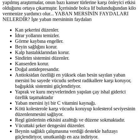
yapılmış araştırmalar, onun bazı kanser türlerine karşı önleyici etkisi
olduğunu ortaya çıkarmıştır. İçerisinde bolca lif bulunduğundan kilo
vermenize yardımcı olur... YABAN MERSİNİN FAYDALARI
NELERDİR? İşte yaban mersininin faydaları
Kan şekerini düzenler.
İdrar yollarını temizler.
Görme kaybına engeller.
Beyin sağlığını korur.
Kalp hastalıklarından korur.
Sindirim sistemini düzenler.
Kanserden korur.
Doğal antidepresandır.
Antioksidan özelliği en yüksek olan besin sayılan yaban
mersini bu sayede vücudu serbest radikallere karşı koruyor,
bağışıklık sistemini güçlendiriyor.
Yaprak ve kuru meyvelerinden yapılan çay ishal giderici
özellik taşımaktadır
Yaban mersini iyi bir C vitamini kaynağı.
Kötü kolesterole karşı vücudu koruyup kolesterol seviyesinin
düzenlenmesini sağlıyor.
Regl günlerinin etkisini azalttığı ve düzene sokmaktadır.
Vücuttaki şeker dengesini düzenler.
Beynin sağlıklı çalışmasına verdiği destekle hafızayı
güçlendiriyor, unutkanlığı en aza indiriyor.