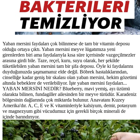
Yaban mersini faydaları çok bilinmese de tam bir vitamin deposu
olduğu ortaya çıktı. Yaban mersini meyve lügatımıza yeni
girenlerden biri ama faydalarıyla kısa süre içerisinde vazgeçilmezler
arasına girdi bile. Taze, reçel, kuru, suyu olarak, her şekilde
tüketilebilen yaban mersini tam bir şifa deposu. Öyle ki faydalarını
duyduğunuzda şaşmamanız elde değil. Böbrek hastalıklarından,
cinselliğe kadar geniş bir skalası olan yaban mersini, hekim gözetimi
altında bebeklere de verilebiliyor. İşte yaban mersini faydaları...
YABAN MERSİNİ NEDİR? Blueberry, mavi yemiş, ayı üzümü
olarakta bilinen, fundagiller ailesinden bir meyve türüdür. Karadeniz
bölgesinin dağlarında çok miktarda bulunur. Anavatanı Kuzey
Amerika'dır. A, C, E ve K vitaminleriyle kalsiyum, demir, potasyum
ve magnezyum gibi vücudumuz için gerekli birçok minerali de
içinde barındırıyor.