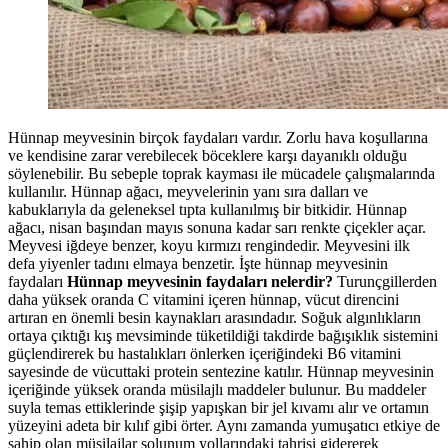
Hünnap meyvesinin birçok faydaları vardır. Zorlu hava koşullarına
ve kendisine zarar verebilecek böceklere karşı dayanıklı olduğu
söylenebilir. Bu sebeple toprak kayması ile mücadele çalışmalarında
kullanılır. Hünnap ağacı, meyvelerinin yanı sıra dalları ve
kabuklarıyla da geleneksel tıpta kullanılmış bir bitkidir. Hünnap
ağacı, nisan başından mayıs sonuna kadar sarı renkte çiçekler açar.
Meyvesi iğdeye benzer, koyu kırmızı rengindedir. Meyvesini ilk
defa yiyenler tadını elmaya benzetir. İşte hünnap meyvesinin
faydaları
Hünnap meyvesinin faydaları nelerdir?
Turunçgillerden
daha yüksek oranda C vitamini içeren hünnap, vücut direncini
artıran en önemli besin kaynakları arasındadır. Soğuk algınlıkların
ortaya çıktığı kış mevsiminde tüketildiği takdirde bağışıklık sistemini
güçlendirerek bu hastalıkları önlerken içeriğindeki B6 vitamini
sayesinde de vücuttaki protein sentezine katılır. Hünnap meyvesinin
içeriğinde yüksek oranda müsilajlı maddeler bulunur. Bu maddeler
suyla temas ettiklerinde şişip yapışkan bir jel kıvamı alır ve ortamın
yüzeyini adeta bir kılıf gibi örter. Aynı zamanda yumuşatıcı etkiye de
sahip olan müsilajlar solunum yollarındaki tahrişi gidererek