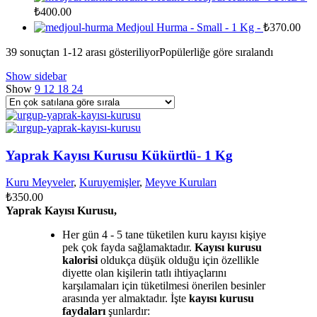
₺
400.00
Medjoul Hurma - Small - 1 Kg -
₺
370.00
39 sonuçtan 1-12 arası gösteriliyor
Popülerliğe göre sıralandı
Show sidebar
Show
9
12
18
24
Yaprak Kayısı Kurusu Kükürtlü- 1 Kg
Kuru Meyveler
,
Kuruyemişler
,
Meyve Kuruları
₺
350.00
Yaprak Kayısı Kurusu,
Her gün 4 - 5 tane tüketilen kuru kayısı kişiye
pek çok fayda sağlamaktadır.
Kayısı kurusu
kalorisi
oldukça düşük olduğu için özellikle
diyette olan kişilerin tatlı ihtiyaçlarını
karşılamaları için tüketilmesi önerilen besinler
arasında yer almaktadır. İşte
kayısı kurusu
faydaları
şunlardır: