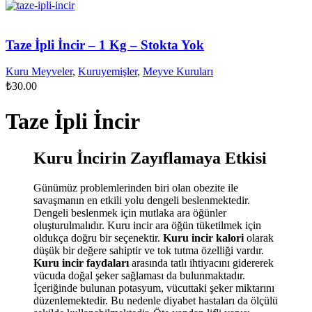
Taze İpli İncir – 1 Kg – Stokta Yok
Kuru Meyveler
,
Kuruyemişler
,
Meyve Kuruları
₺
30.00
Taze İpli İncir
Kuru İncirin Zayıflamaya Etkisi
Günümüz problemlerinden biri olan obezite ile
savaşmanın en etkili yolu dengeli beslenmektedir.
Dengeli beslenmek için mutlaka ara öğünler
oluşturulmalıdır. Kuru incir ara öğün tüketilmek için
oldukça doğru bir seçenektir.
Kuru incir kalori
olarak
düşük bir değere sahiptir ve tok tutma özelliği vardır.
Kuru incir faydaları
arasında tatlı ihtiyacını gidererek
vücuda doğal şeker sağlaması da bulunmaktadır.
İçeriğinde bulunan potasyum, vücuttaki şeker miktarını
düzenlemektedir. Bu nedenle diyabet hastaları da ölçülü