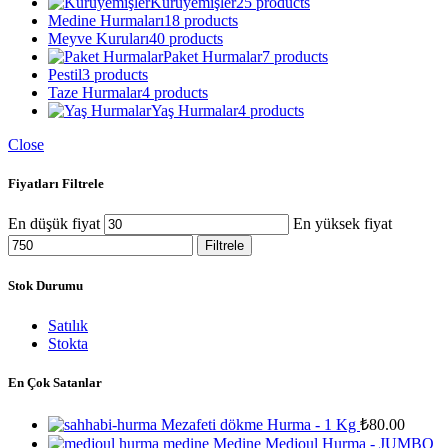
Kuruyemişler
25 products
Medine Hurmaları
18 products
Meyve Kuruları
40 products
Paket Hurmalar
7 products
Pestil
3 products
Taze Hurmalar
4 products
Yaş Hurmalar
4 products
Close
Fiyatları Filtrele
En düşük fiyat
En yüksek fiyat
Filtrele
Stok Durumu
Satılık
Stokta
En Çok Satanlar
Mezafeti dökme Hurma - 1 Kg
₺
80.00
Medine Medjoul Hurma - JUMBO