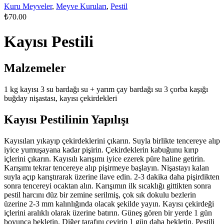
Kuru Meyveler
,
Meyve Kuruları
,
Pestil
₺
70.00
Kayısı Pestili
Malzemeler
1 kg kayısı 3 su bardağı su + yarım çay bardağı su 3 çorba kaşığı
buğday nişastası, kayısı çekirdekleri
Kayısı Pestilinin Yapılışı
Kayısıları yıkayıp çekirdeklerini çıkarın. Suyla birlikte tencereye alıp
iyice yumuşayana kadar pişirin. Çekirdeklerin kabuğunu kırıp
içlerini çıkarın. Kayısılı karışımı iyice ezerek püre haline getirin.
Karışımı tekrar tencereye alıp pişirmeye başlayın. Nişastayı kalan
suyla açıp karıştırarak üzerine ilave edin. 2-3 dakika daha pişirdikten
sonra tencereyi ocaktan alın. Karışımın ilk sıcaklığı gittikten sonra
pestil harcını düz bir zemine serilmiş, çok sık dokulu bezlerin
üzerine 2-3 mm kalınlığında olacak şekilde yayın. Kayısı çekirdeği
içlerini aralıklı olarak üzerine batırın. Güneş gören bir yerde 1 gün
boyunca bekletin. Diğer tarafını çevirip 1 gün daha bekletin. Pestili