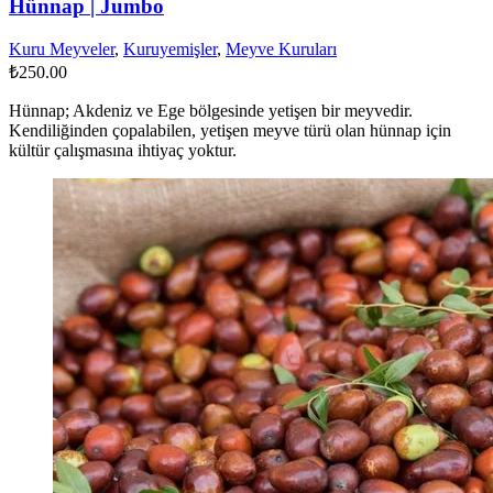
Hünnap | Jumbo
Kuru Meyveler
,
Kuruyemişler
,
Meyve Kuruları
₺
250.00
Hünnap; Akdeniz ve Ege bölgesinde yetişen bir meyvedir.
Kendiliğinden çopalabilen, yetişen meyve türü olan hünnap için
kültür çalışmasına ihtiyaç yoktur.