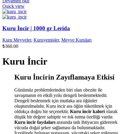
Devamını oku
Quick view
Kuru İncir | 1000 gr Lerida
Kuru Meyveler
,
Kuruyemişler
,
Meyve Kuruları
₺
360.00
Kuru İncir
Kuru İncirin Zayıflamaya Etkisi
Günümüz problemlerinden biri olan obezite ile
savaşmanın en etkili yolu dengeli beslenmektedir.
Dengeli beslenmek için mutlaka ara öğünler
oluşturulmalıdır. Kuru incir ara öğün tüketilmek için
oldukça doğru bir seçenektir.
Kuru incir kalori
olarak
düşük bir değere sahiptir ve tok tutma özelliği vardır.
Kuru incir faydaları
arasında tatlı ihtiyacını gidererek
vücuda doğal şeker sağlaması da bulunmaktadır.
İçeriğinde bulunan potasyum, vücuttaki şeker miktarını