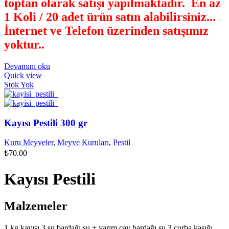
toptan olarak satışı yapılmaktadır. En az
1 Koli / 20 adet ürün satın alabilirsiniz...
İnternet ve Telefon üzerinden satışımız
yoktur.
.
Devamını oku
Quick view
Stok Yok
Kayısı Pestili 300 gr
Kuru Meyveler
,
Meyve Kuruları
,
Pestil
₺
70.00
Kayısı Pestili
Malzemeler
1 kg kayısı 3 su bardağı su + yarım çay bardağı su 3 çorba kaşığı