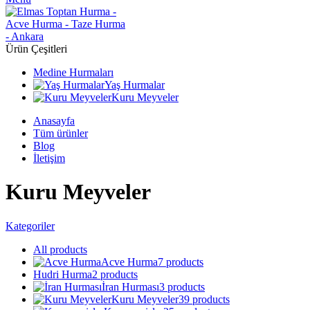
Ürün Çeşitleri
Medine Hurmaları
Yaş Hurmalar
Kuru Meyveler
Anasayfa
Tüm ürünler
Blog
İletişim
Kuru Meyveler
Kategoriler
All
products
Acve Hurma
7 products
Hudri Hurma
2 products
İran Hurması
3 products
Kuru Meyveler
39 products