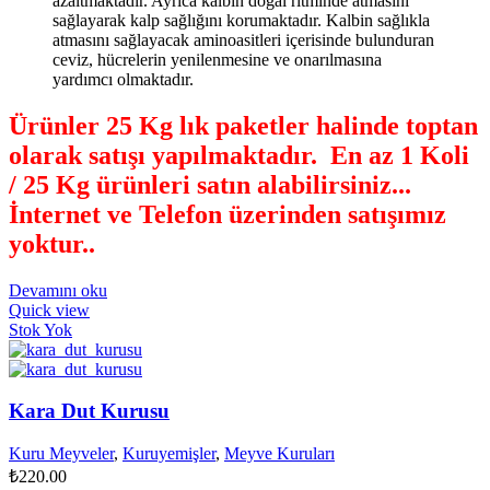
azaltmaktadır. Ayrıca kalbin doğal ritminde atmasını
sağlayarak kalp sağlığını korumaktadır. Kalbin sağlıkla
atmasını sağlayacak aminoasitleri içerisinde bulunduran
ceviz, hücrelerin yenilenmesine ve onarılmasına
yardımcı olmaktadır.
Ürünler 25 Kg lık paketler halinde toptan
olarak satışı yapılmaktadır. En az 1 Koli
/ 25 Kg ürünleri satın alabilirsiniz...
İnternet ve Telefon üzerinden satışımız
yoktur.
.
Devamını oku
Quick view
Stok Yok
Kara Dut Kurusu
Kuru Meyveler
,
Kuruyemişler
,
Meyve Kuruları
₺
220.00