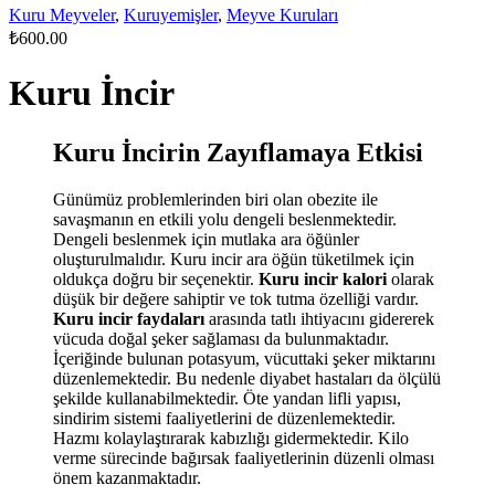
Kuru Meyveler
,
Kuruyemişler
,
Meyve Kuruları
₺
600.00
Kuru İncir
Kuru İncirin Zayıflamaya Etkisi
Günümüz problemlerinden biri olan obezite ile
savaşmanın en etkili yolu dengeli beslenmektedir.
Dengeli beslenmek için mutlaka ara öğünler
oluşturulmalıdır. Kuru incir ara öğün tüketilmek için
oldukça doğru bir seçenektir.
Kuru incir kalori
olarak
düşük bir değere sahiptir ve tok tutma özelliği vardır.
Kuru incir faydaları
arasında tatlı ihtiyacını gidererek
vücuda doğal şeker sağlaması da bulunmaktadır.
İçeriğinde bulunan potasyum, vücuttaki şeker miktarını
düzenlemektedir. Bu nedenle diyabet hastaları da ölçülü
şekilde kullanabilmektedir. Öte yandan lifli yapısı,
sindirim sistemi faaliyetlerini de düzenlemektedir.
Hazmı kolaylaştırarak kabızlığı gidermektedir. Kilo
verme sürecinde bağırsak faaliyetlerinin düzenli olması
önem kazanmaktadır.