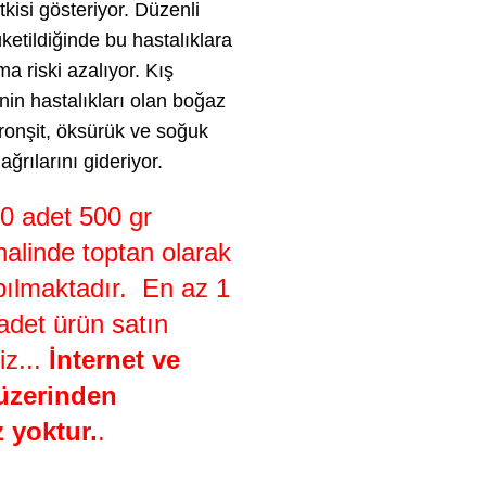
tkisi gösteriyor. Düzenli
üketildiğinde bu hastalıklara
a riski azalıyor. Kış
in hastalıkları olan boğaz
bronşit, öksürük ve soğuk
 ağrılarını gideriyor.
0 adet 500 gr
halinde toptan olarak
pılmaktadır. En az 1
 adet ürün satın
iz...
İnternet ve
üzerinden
z yoktur.
.