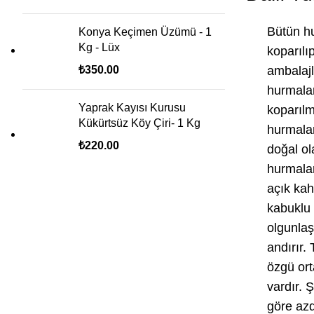
Bütün hu
Konya Keçimen Üzümü - 1
Kg - Lüx
koparılı
₺
350.00
ambalajl
hurmalar
Yaprak Kayısı Kurusu
koparılm
Kükürtsüz Köy Çiri- 1 Kg
hurmalar
₺
220.00
doğal ola
hurmalar
açık kah
kabuklu
olgunlaş
andırır.
özgü orta
vardır. 
göre az