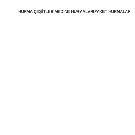
HURMA ÇEŞITLERI
MEDINE HURMALARI
PAKET HURMALAR