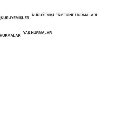
KURUYEMIŞLER
MEDINE HURMALARI
25 Products
18 Products
YAŞ HURMALAR
4 Products