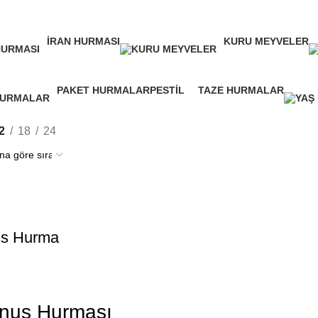
İRAN HURMASI
KURU MEYVELER
3 Products
39 Products
PAKET HURMALAR
PESTIL
TAZE HURMALAR
7 Products
3 Products
4 Products
2
18
24
us Hurma
unus Hurması