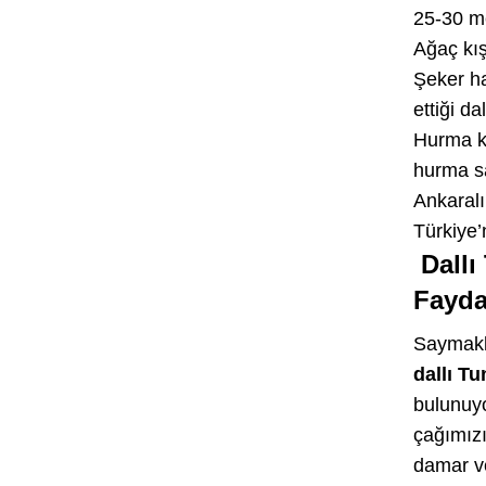
25-30 me
Ağaç kış
Şeker ha
ettiği d
Hurma ka
hurma sa
Ankaral
Türkiye’
Dall
Fayda
Saymakl
dallı T
bulunuyo
çağımızı
damar ve