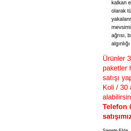
kalkan e
olarak t
yakalanm
mevsimin
ağrısı, 
algınlığı
Ürünler 3
paketler 
satışı ya
Koli / 30
alabilirsin
Telefon 
satışımı
Sepete Ekle