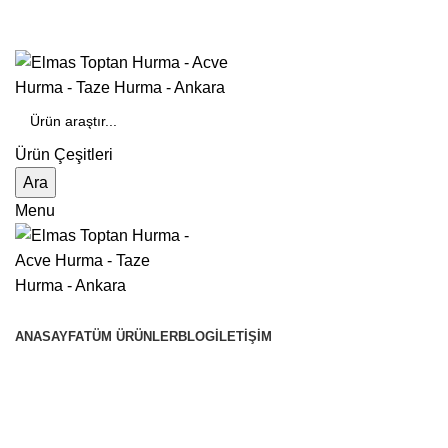
DOĞAL VE TOPTAN HURMALAR…
Ürün Çeşitleri
Ara
Menu
Ürün Çeşitleri
ANASAYFA
TÜM ÜRÜNLER
BLOG
İLETIŞIM
Dallı Tunus Hurma Fiyatları