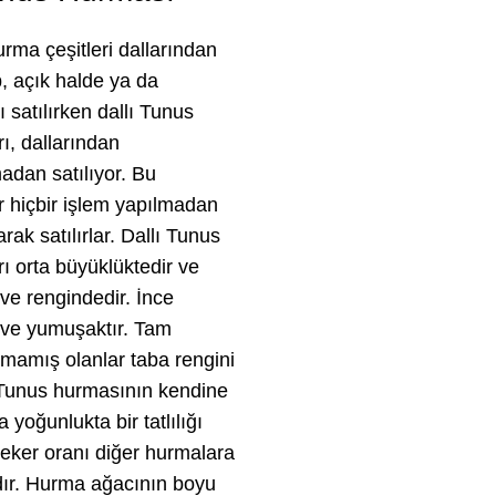
rma çeşitleri dallarından
p, açık halde ya da
ı satılırken dallı Tunus
ı, dallarından
adan satılıyor. Bu
 hiçbir işlem yapılmadan
rak satılırlar. Dallı Tunus
ı orta büyüklüktedir ve
ve rengindedir. İnce
 ve yumuşaktır. Tam
mamış olanlar taba rengini
 Tunus hurmasının kendine
 yoğunlukta bir tatlılığı
Şeker oranı diğer hurmalara
dır. Hurma ağacının boyu