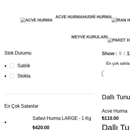
Kategoriler
ACVE HURMA
HUDRI HURMA
7 Products
2 Products
MEYVE KURULARI
40 Products
Stok Durumu
Show
9
1
Satılık
Stokta
Dallı Tun
En Çok Satanlar
Acve Hurma
Safavi Hurma LARGE - 1 Kg
₺
110.00
Dallı T
₺
420.00