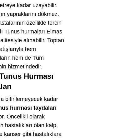
treye kadar uzayabilir.
ın yapraklarını dökmez.
stalarının özellikle tercih
allı Tunus hurmaları Elmas
litesiyle alınabilir. Toptan
tışlarıyla hem
ıların hem de Tüm
nin hizmetindedir.
ı Tunus Hurması
ları
a bitirilemeyecek kadar
unus hurması faydaları
r. Öncelikli olarak
n hastalıkları olan kalp,
 kanser gibi hastalıklara