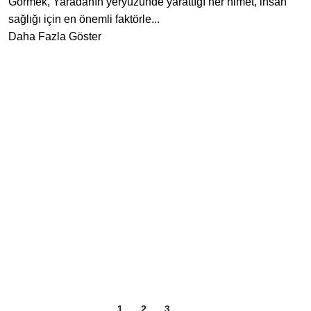
Görmek, Yaradanın yeryüzünde yarattığı her nimet, insan
sağlığı için en önemli faktörle...
Daha Fazla Göster
1
2
3
4