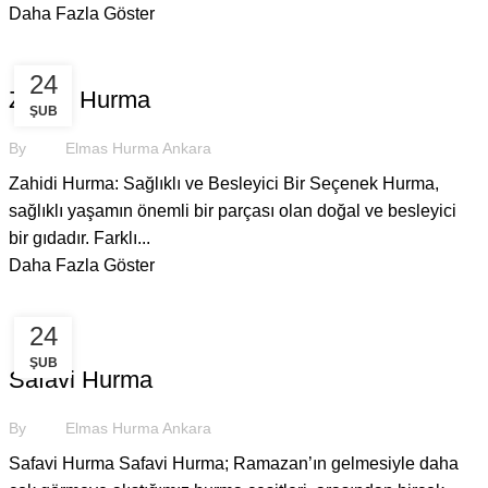
Daha Fazla Göster
HURMA
24
Zahidi Hurma
ŞUB
By
Elmas Hurma Ankara
Zahidi Hurma: Sağlıklı ve Besleyici Bir Seçenek Hurma,
sağlıklı yaşamın önemli bir parçası olan doğal ve besleyici
bir gıdadır. Farklı...
Daha Fazla Göster
24
,
,
HURMA
MEDINE HURMASI
SAFAVI HURMA
ŞUB
Safavi Hurma
By
Elmas Hurma Ankara
Safavi Hurma Safavi Hurma; Ramazan’ın gelmesiyle daha