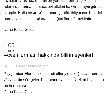
faydaları arasında önemli bir yere sahiptir. Birçok bilim
adamı da hurmanın mucizevi etkileri hakkında aynı görüşe
sahiptir. Hatta insan vücudunun günlük ihtiyacının bir adet
hurma ve su ile karşılanabileceğini öne sürmektedirler.
Daha Fazla Göster
06
,
,
ACVE HURMA
HURMA
HURMA FIYATLARI
OCA
Acve Hurması hakkında bilinmeyenler!
By
Elmas Hurma Ankara
Peygamber Efendimizin kendi elleriyle diktiği acve hurması
yüzyıllardır süregelen bir öneme sahiptir. Üretimi kısıtlı olan
bu hurma aşı...
Daha Fazla Göster