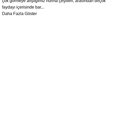
çok görmeye alıştığımız hurma çeşitleri, arasından birçok
faydayı içerisinde bar...
Daha Fazla Göster