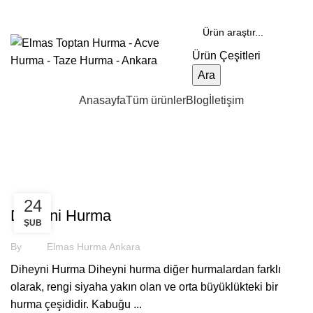
DOĞAL VE TOPTAN HURMALAR…
Ürün Çeşitleri
Ara
Ürün Çeşitleri
Anasayfa
Tüm ürünler
Blog
İletişim
Posts by
Elmas Hurma Ankara
HURMA
24
Diheyni Hurma
ŞUB
By
Elmas Hurma Ankara
Diheyni Hurma Diheyni hurma diğer hurmalardan farklı
olarak, rengi siyaha yakın olan ve orta büyüklükteki bir
hurma çeşididir. Kabuğu ...