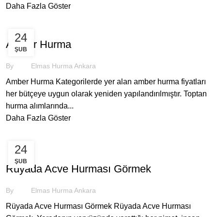
Daha Fazla Göster
HURMA
24
Amber Hurma
ŞUB
By
Elmas Hurma Ankara
Amber Hurma Kategorilerde yer alan amber hurma fiyatları
her bütçeye uygun olarak yeniden yapılandırılmıştır. Toptan
hurma alımlarında...
Daha Fazla Göster
24
HURMA
ŞUB
Rüyada Acve Hurması Görmek
By
Elmas Hurma Ankara
Rüyada Acve Hurması Görmek Rüyada Acve Hurması