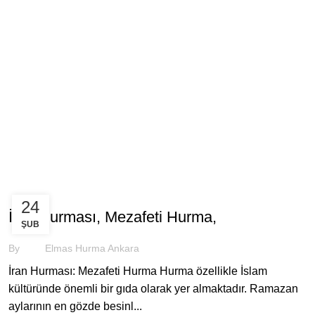
HURMA
24
İran Hurması, Mezafeti Hurma,
ŞUB
By
Elmas Hurma Ankara
İran Hurması: Mezafeti Hurma Hurma özellikle İslam
kültüründe önemli bir gıda olarak yer almaktadır. Ramazan
aylarının en gözde besinl...