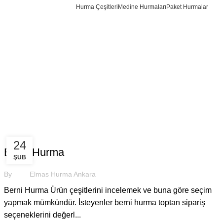
Hurma Çeşitleri
Medine Hurmaları
Paket Hurmalar
HURMA
24
Berni Hurma
ŞUB
By
Elmas Hurma Ankara
Berni Hurma Ürün çeşitlerini incelemek ve buna göre seçim
yapmak mümkündür. İsteyenler berni hurma toptan sipariş
seçeneklerini değerl...