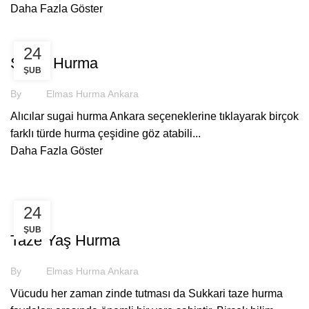
Daha Fazla Göster
HURMA
24
Sugai Hurma
ŞUB
By
Elmas Hurma Ankara
Alıcılar sugai hurma Ankara seçeneklerine tıklayarak birçok
farklı türde hurma çeşidine göz atabili...
Daha Fazla Göster
24
,
,
HURMA ÇEŞITLERI
HURMA FIYATLARI
YAŞ HURMA
ŞUB
Taze Yaş Hurma
By
Elmas Hurma Ankara
Vücudu her zaman zinde tutması da Sukkari taze hurma